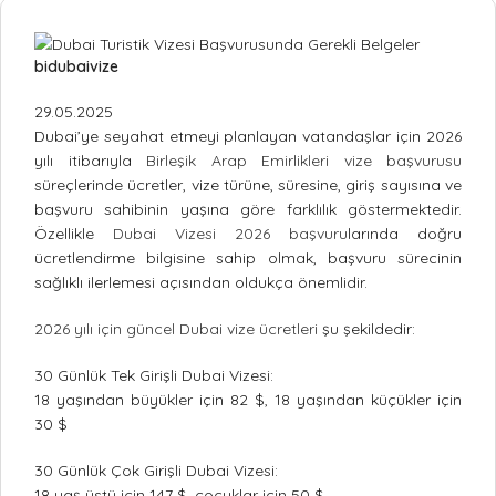
bidubaivize
29.05.2025
Dubai’ye seyahat etmeyi planlayan vatandaşlar için 2026
yılı itibarıyla
Birleşik Arap Emirlikleri vize başvurusu
süreçlerinde ücretler, vize türüne, süresine, giriş sayısına ve
başvuru sahibinin yaşına göre farklılık göstermektedir.
Özellikle
Dubai Vizesi 2026 başvuru
larında doğru
ücretlendirme bilgisine sahip olmak, başvuru sürecinin
sağlıklı ilerlemesi açısından oldukça önemlidir.
2026 yılı için güncel Dubai vize ücretleri
şu şekildedir:
30 Günlük Tek Girişli Dubai Vizesi:
18 yaşından büyükler için 82 $, 18 yaşından küçükler için
30 $
30 Günlük Çok Girişli Dubai Vizesi:
18 yaş üstü için 147 $, çocuklar için 50 $